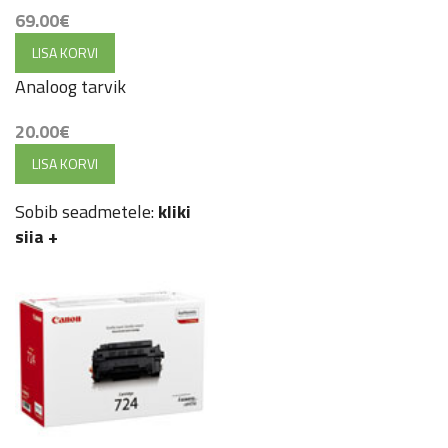
69.00
€
LISA KORVI
Analoog tarvik
20.00
€
LISA KORVI
Sobib seadmetele:
kliki
siia
+