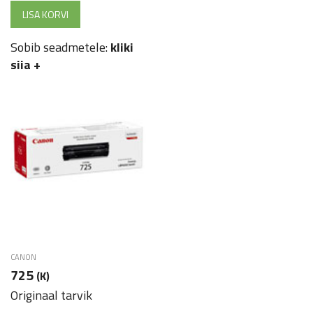
LISA KORVI
Sobib seadmetele:
kliki
siia
+
CANON
725
(K)
Originaal tarvik