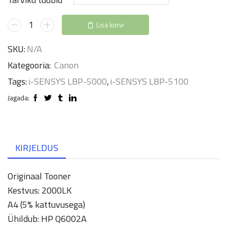
30.00€
through
707Y
Lisa korvi
86.00€
kogus
SKU:
N/A
Kategooria:
Canon
Tags:
i-SENSYS LBP-5000
,
i-SENSYS LBP-5100
Jagada:
KIRJELDUS
Originaal Tooner
Kestvus: 2000LK
A4 (5% kattuvusega)
Ühildub: HP Q6002A