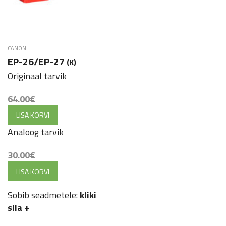
CANON
EP-26/EP-27
(K)
Originaal tarvik
64.00
€
LISA KORVI
Analoog tarvik
30.00
€
LISA KORVI
Sobib seadmetele:
kliki
siia
+