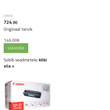
CANON
724
(K)
Originaal tarvik
146.00
€
LISA KORVI
Sobib seadmetele:
kliki
siia
+