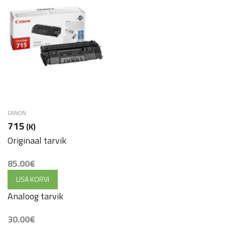
CANON
715
(K)
Originaal tarvik
85.00
€
LISA KORVI
Analoog tarvik
30.00
€