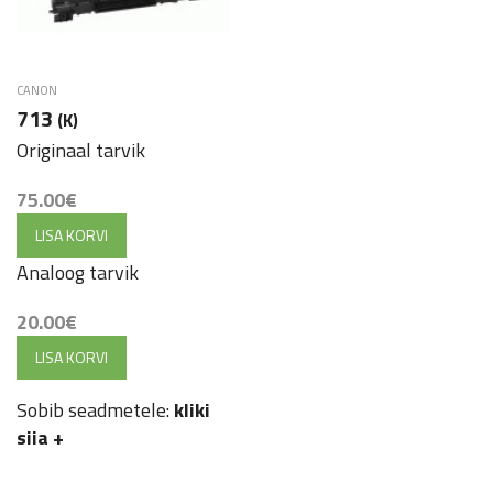
CANON
713
(K)
Originaal tarvik
75.00
€
LISA KORVI
Analoog tarvik
20.00
€
LISA KORVI
Sobib seadmetele:
kliki
siia
+