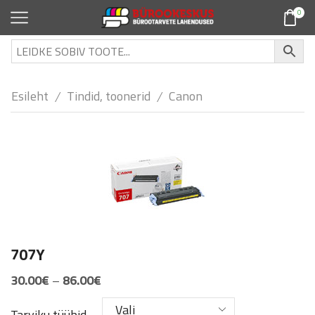
0
Esileht
Tindid, toonerid
Canon
/
/
707Y
Price
30.00
€
–
86.00
€
range:
Tarviku tüübid