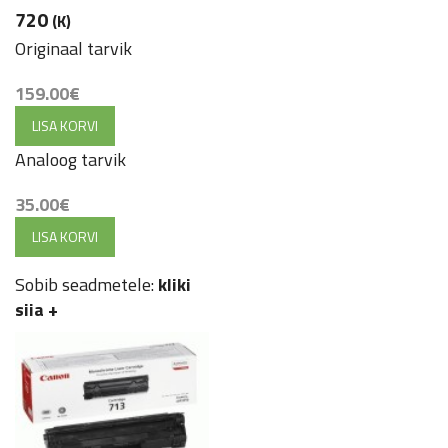
720
(K)
Originaal tarvik
159.00
€
LISA KORVI
Analoog tarvik
35.00
€
LISA KORVI
Sobib seadmetele:
kliki
siia
+