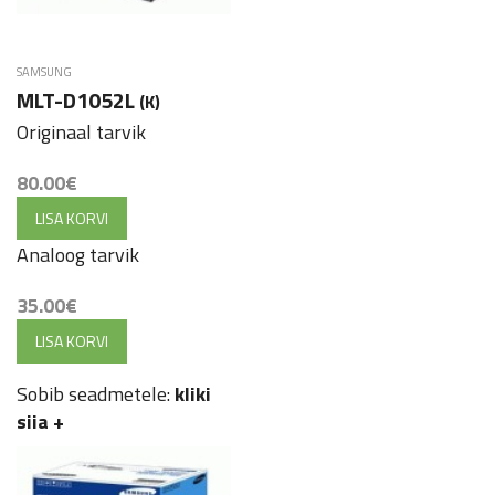
SAMSUNG
MLT-D1052L
(K)
Originaal tarvik
80.00
€
LISA KORVI
Analoog tarvik
35.00
€
LISA KORVI
Sobib seadmetele:
kliki
siia
+