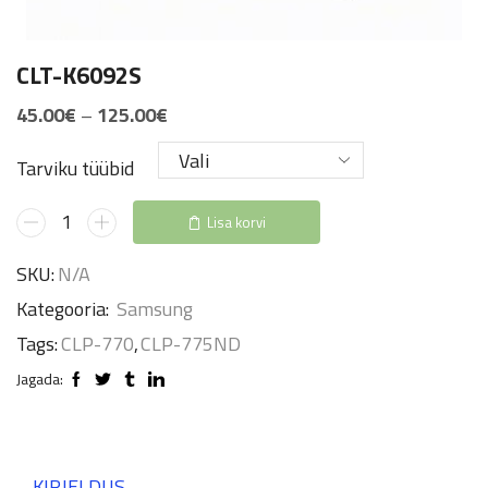
CLT-K6092S
Price
45.00
€
–
125.00
€
range:
Tarviku tüübid
45.00€
through
CLT-
Lisa korvi
125.00€
K6092S
SKU:
N/A
kogus
Kategooria:
Samsung
Tags:
CLP-770
,
CLP-775ND
Jagada:
KIRJELDUS