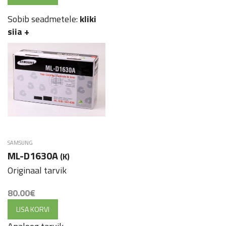
Sobib seadmetele:
kliki
siia
+
SAMSUNG
ML-D1630A
(K)
Originaal tarvik
80.00
€
LISA KORVI