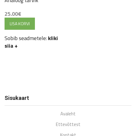
Analoog tarvik
25.00
€
LISA KORVI
Sobib seadmetele:
kliki
siia
+
Sisukaart
Avaleht
Ettevõttest
Kontakt