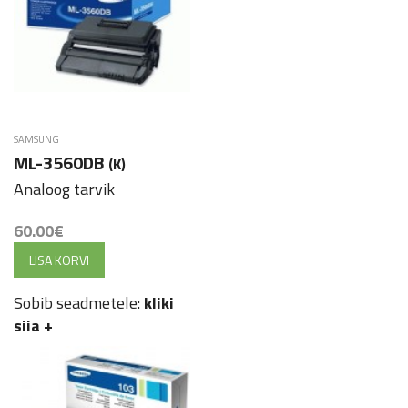
SAMSUNG
ML-3560DB
(K)
Analoog tarvik
60.00
€
LISA KORVI
Sobib seadmetele:
kliki
siia
+