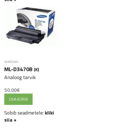
SAMSUNG
ML-D3470B
(K)
Analoog tarvik
50.00
€
LISA KORVI
Sobib seadmetele:
kliki
siia
+