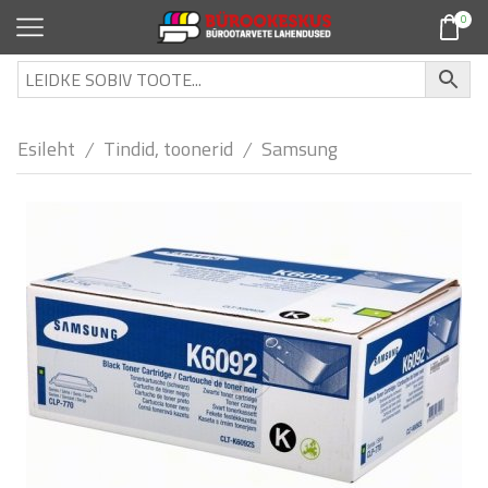
0
Esileht
Tindid, toonerid
Samsung
/
/