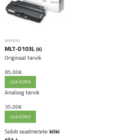
SAMSUNG
MLT-D103L
(K)
Originaal tarvik
85.00
€
LISA KORVI
Analoog tarvik
35.00
€
LISA KORVI
Sobib seadmetele:
kliki
siia
+